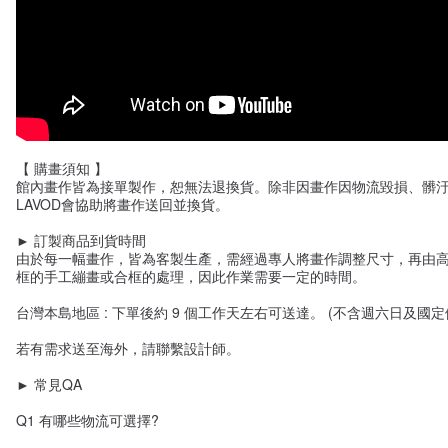
【 購畫須知 】
館內畫作皆為接單製作，恕無法退換貨。除非因畫作因物流毀損、髒
LAVOD會協助將畫作送回並換貨。
► 訂製商品到貨時間
由於每一幅畫作，皆為客製生產，需經過專人將畫作調整尺寸，再由
框的手工繃畫或合框的處理，因此作業需要一定的時間。
台灣本島地區 : 下單後約 9 個工作天左右可送達。 (不含週六日及國定
若有需求送至海外，請聯繫設計師。
► 常見QA
Q1 有哪些物流可選擇?