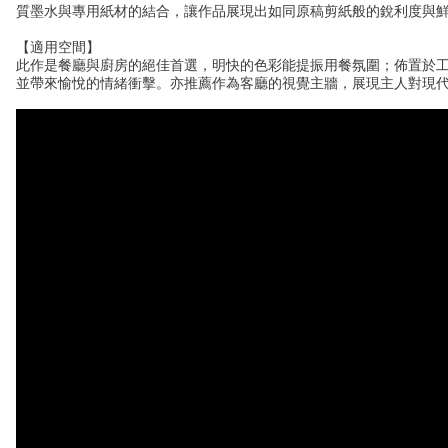
質墨水與專用紙材的結合，讓作品展現出如同原稿剪紙般的銳利度與
【適用空間】
此作是餐廳與廚房的絕佳首選，明快的色彩能提振用餐氛圍；佈置於
並帶來愉悅的情緒衝擊。亦推薦作為客廳的視覺主牆，展現主人對現