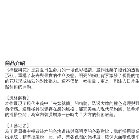
商品介紹
《檸檬與花》是對夏日生命力的一場色彩禮讚。畫作捨棄了複雜的透
形狀，重構了花卉與果實的生命姿態。明亮的粉紅背景激發了視覺的
的花瓶形成強烈的對比張力。這不僅是一幅掛畫，更是一劑注入日常
起藝術的律動。
【風格解析】
本作展現了現代主義中「去繁就簡」的精髓。透過大膽的撞色處理與
前衛感。這種極具視覺存在感的風格，能完美融入現代簡約風、波希米亞風（
的混搭空間，為室內裝潢增添一份時尚且大方的藝術底蘊。
【工藝細節】
為了還原畫中極致純粹的色塊邊緣與高明度的色彩對比，我們採用專
出系統，精準控製粉、藍、綠、黃各色階的飽和度，確保大面積色塊