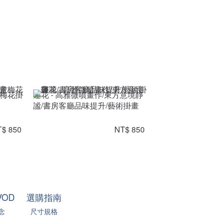
意梅花掛
蓮花 - 高雅微噴畫作/東方意境靜
謐/書房客廳品味提升/藝術掛畫
$ 850
NT$ 850
VOD
選購指南
念
尺寸規格