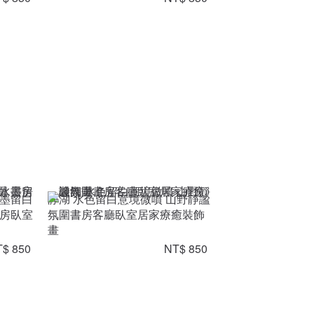
水墨留白
靜湖 水色留白意境微噴 山野靜謐
書房臥室
氛圍書房客廳臥室居家療癒裝飾
畫
$ 850
NT$ 850