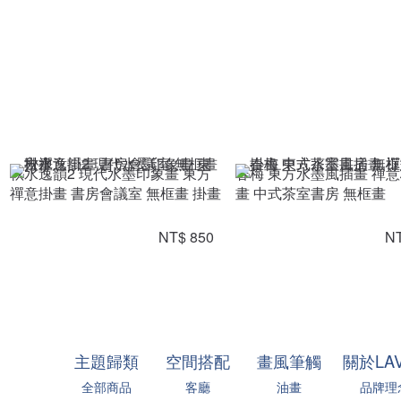
秋水逸韻2 現代水墨印象畫 東方
春梅 東方水墨風插畫 禪
禪意掛畫 書房會議室 無框畫 掛畫
畫 中式茶室書房 無框畫
NT$ 850
NT
主題歸類
空間搭配
畫風筆觸
關於LA
全部商品
客廳
油畫
品牌理