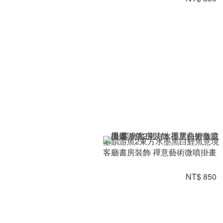
墨韻游魚2東方水墨黑白鯉魚意境
客廳書房裝飾 禪意藝術微噴掛畫
NT$ 850