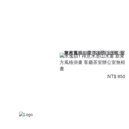
秋水逸韻1 禪意水墨山水畫 新東
方風格掛畫 客廳茶室辦公室無框
畫
NT$ 850