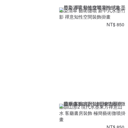
墨染清翠 藝術微噴 新中式水墨竹
影 禪意知性空間裝飾掛畫
NT$ 850
墨韻山形2 現代水墨東方禪意山
水 客廳書房裝飾 極簡藝術微噴掛
畫
NT$ 850