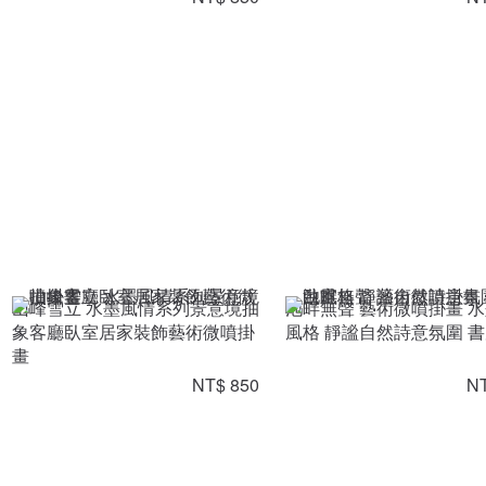
山峰雪立 水墨風情系列景意境抽
池畔無聲 藝術微噴掛畫 
象客廳臥室居家裝飾藝術微噴掛
風格 靜謐自然詩意氛圍 
畫
NT$ 850
NT