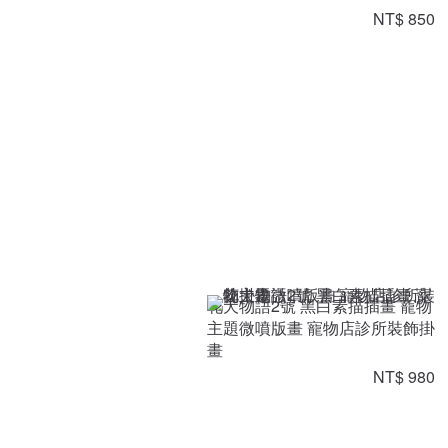
NT$ 850
花犬物語2號 黑白素描插畫 寵物
主題微噴版畫 寵物店診所裝飾掛
畫
NT$ 980