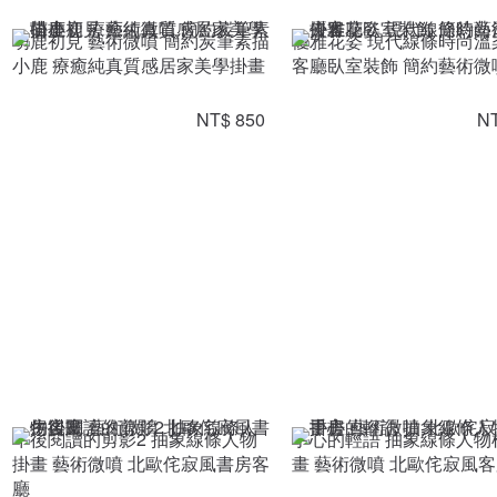
萌鹿初見 藝術微噴 簡約炭筆素描
優雅花姿 現代線條時尚溫
小鹿 療癒純真質感居家美學掛畫
客廳臥室裝飾 簡約藝術微
NT$ 850
NT
午後閱讀的剪影2 抽象線條人物
手心的輕語 抽象線條人物
掛畫 藝術微噴 北歐侘寂風書房客
畫 藝術微噴 北歐侘寂風
廳