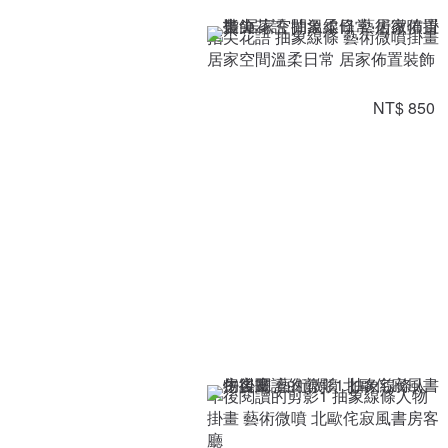
指尖花語 抽象線條 藝術微噴掛畫
居家空間溫柔日常 居家佈置裝飾
NT$ 850
午後閱讀的剪影1 抽象線條人物
掛畫 藝術微噴 北歐侘寂風書房客
廳