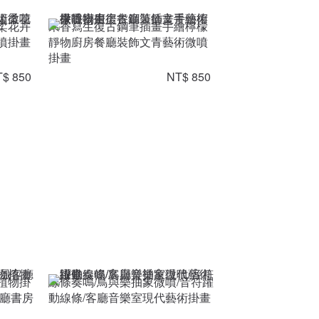
柔花卉
果香寫生復古鋼筆插畫手繪檸檬
噴掛畫
靜物廚房餐廳裝飾文青藝術微噴
掛畫
$ 850
NT$ 850
植物掛
線條奏鳴/鳥與樂抽象微噴/音符躍
客廳書房
動線條/客廳音樂室現代藝術掛畫