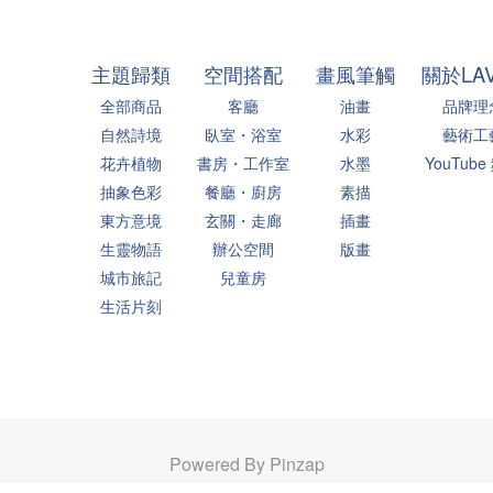
主題歸類
空間搭配
畫風筆觸
關於LA
全部商品
客廳
油畫
品牌理
自然詩境
臥室・浴室
水彩
藝術工
花卉植物
書房・工作室
水墨
YouTube
抽象色彩
餐廳・廚房
素描
東方意境
玄關・走廊
插畫
生靈物語
辦公空間
版畫
城市旅記
兒童房
生活片刻
Powered By Pinzap