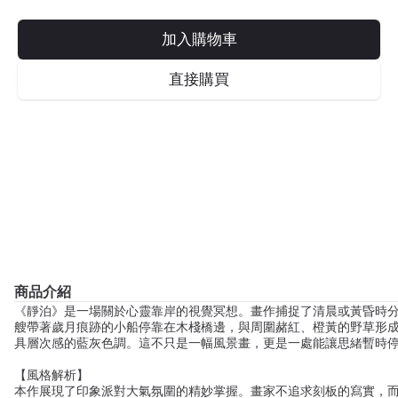
加入購物車
直接購買
商品介紹
《靜泊》是一場關於心靈靠岸的視覺冥想。畫作捕捉了清晨或黃昏時
艘帶著歲月痕跡的小船停靠在木棧橋邊，與周圍赭紅、橙黃的野草形
具層次感的藍灰色調。這不只是一幅風景畫，更是一處能讓思緒暫時
【風格解析】
本作展現了印象派對大氣氛圍的精妙掌握。畫家不追求刻板的寫實，