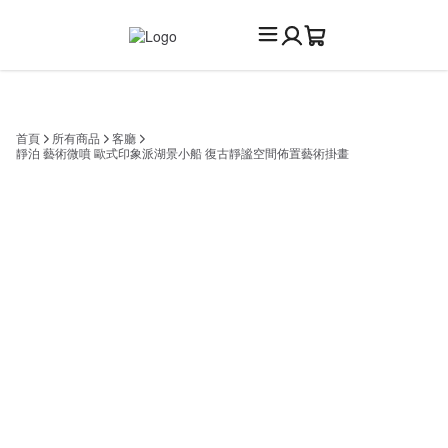
首頁
所有商品
客廳
靜泊 藝術微噴 歐式印象派湖景小船 復古靜謐空間佈置藝術掛畫