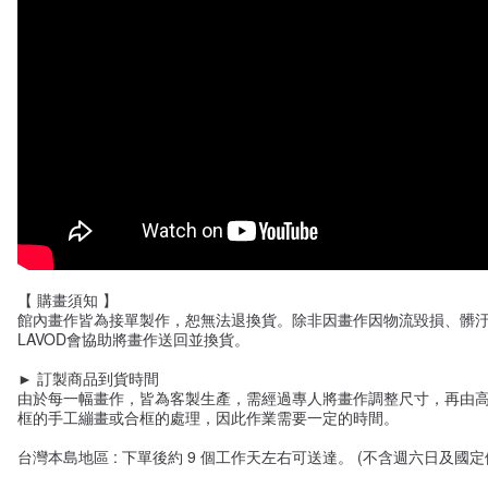
【 購畫須知 】
館內畫作皆為接單製作，恕無法退換貨。除非因畫作因物流毀損、髒
LAVOD會協助將畫作送回並換貨。
► 訂製商品到貨時間
由於每一幅畫作，皆為客製生產，需經過專人將畫作調整尺寸，再由
框的手工繃畫或合框的處理，因此作業需要一定的時間。
台灣本島地區 : 下單後約 9 個工作天左右可送達。 (不含週六日及國定