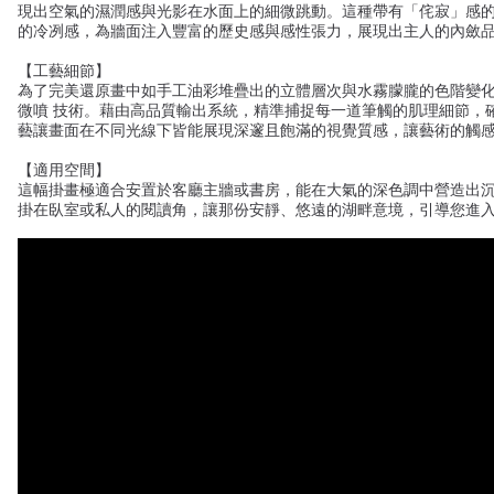
現出空氣的濕潤感與光影在水面上的細微跳動。這種帶有「侘寂」感
的冷冽感，為牆面注入豐富的歷史感與感性張力，展現出主人的內斂
【工藝細節】
為了完美還原畫中如手工油彩堆疊出的立體層次與水霧朦朧的色階變化，我們採
微噴 技術。藉由高品質輸出系統，精準捕捉每一道筆觸的肌理細節，
藝讓畫面在不同光線下皆能展現深邃且飽滿的視覺質感，讓藝術的觸
【適用空間】
這幅掛畫極適合安置於客廳主牆或書房，能在大氣的深色調中營造出
掛在臥室或私人的閱讀角，讓那份安靜、悠遠的湖畔意境，引導您進