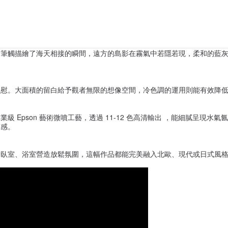
的筆觸描繪了海天相接的瞬間，遠方的島影在霧氣中若隱若現，柔和的藍
撫慰。大面積的留白給予觀者無限的想像空間，冷色調的運用則能有效降
專業級 Epson 藝術微噴工藝，透過 11-12 色高清輸出 ，能細膩呈
質感。
於臥室、浴室營造放鬆氛圍，這幅作品都能完美融入北歐、現代或日式風