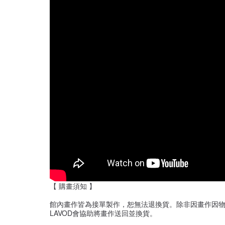
【 購畫須知 】
館內畫作皆為接單製作，恕無法退換貨。除非因畫作因
LAVOD會協助將畫作送回並換貨。