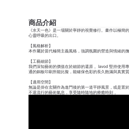
商品介紹
《水天一色》是一場關於寧靜的視覺修行。畫作以極簡
心靈呼吸的出口。
【風格解析】
本作屬於當代極簡主義風格，強調氛圍的營造與情緒的
【工藝細節】
我們深知藝術的價值在於細節的還原 。lavod 堅持使用
通的銅板印刷所能比擬，能確保色彩的長久飽滿與真實
【適用空間】
無論是掛在玄關作為進門後的第一道平靜風景，或是置
不退流行的藝術氣息，享受隨時隨地的療癒時刻 。