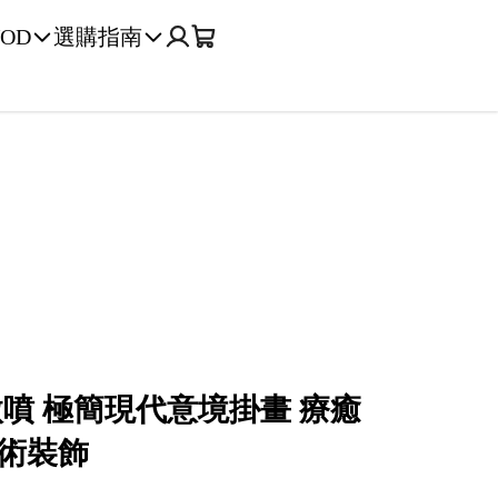
OD
選購指南
噴 極簡現代意境掛畫 療癒
術裝飾