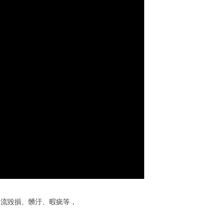
物流毀損、髒汙、暇疵等，