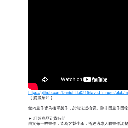
https://github.com/Daniel-Liu0215/lavod-ima
【 購畫須知 】
館內畫作皆為接單製作，恕無法退換貨。除非因畫作因物
► 訂製商品到貨時間
由於每一幅畫作，皆為客製生產，需經過專人將畫作調