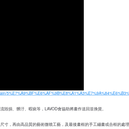
ges/blob/main/5%E7%A9%BF%E6%AF%9B%E8%A1%A3%E7%9A%84%E6%B3
流毀損、髒汙、暇疵等，LAVOD會協助將畫作送回並換貨。
整尺寸，再由高品質的藝術微噴工藝，及最後畫框的手工繃畫或合框的處