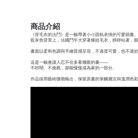
商品介紹
《穿毛衣的法鬥》是一幅帶著小小固執表情的可愛插畫
藍灰色背景上，法國鬥牛犬穿著條紋毛衣，靜靜站著，
畫面以柔和色調與手繪質感呈現，不過度可愛，也不過
這是一幅會讓人忍不住多看幾眼的畫——
不吵鬧、不搶戲，卻能慢慢成為家的一部分。
作品採用藝術微噴輸出，保留原畫的筆觸層次與溫潤色