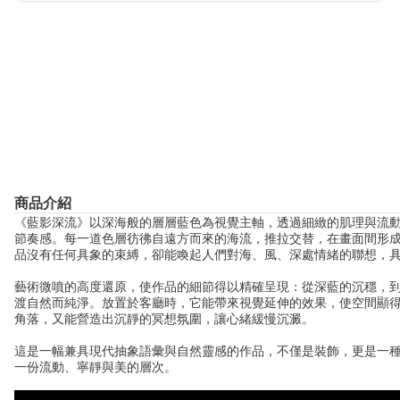
商品介紹
《藍影深流》以深海般的層層藍色為視覺主軸，透過細緻的肌理與流
節奏感。每一道色層彷彿自遠方而來的海流，推拉交替，在畫面間形
品沒有任何具象的束縛，卻能喚起人們對海、風、深處情緒的聯想，
藝術微噴的高度還原，使作品的細節得以精確呈現：從深藍的沉穩，
渡自然而純淨。放置於客廳時，它能帶來視覺延伸的效果，使空間顯
角落，又能營造出沉靜的冥想氛圍，讓心緒緩慢沉澱。
這是一幅兼具現代抽象語彙與自然靈感的作品，不僅是裝飾，更是一種
一份流動、寧靜與美的層次。