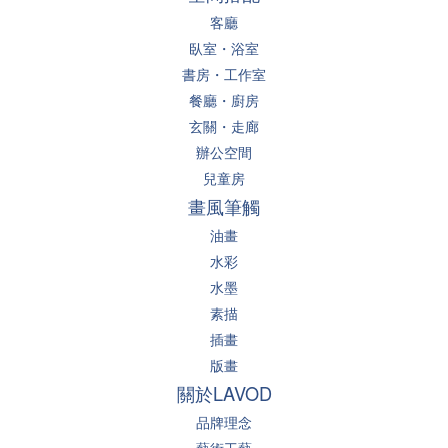
客廳
臥室・浴室
書房・工作室
餐廳・廚房
玄關・走廊
辦公空間
兒童房
畫風筆觸
油畫
水彩
水墨
素描
插畫
版畫
關於LAVOD
品牌理念
藝術工藝