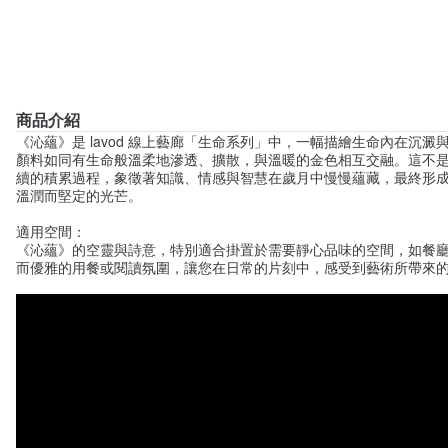
商品介紹
《沁蘊》是 lavod 線上藝廊「生命系列」中，一幅描繪生命內在沉
顏料如同有生命般溫柔地滲透、擴散，與溫暖的金色相互交融。這不
續的積累過程，象徵著知識、情感與智慧在歲月中慢慢蘊藏，最終形
溫潤而堅定的光芒。
適用空間：
《沁蘊》的空靈與詩意，特別適合掛置於需要靜心品味的空間，如餐
而優雅的用餐或閱讀氛圍，讓您在日常的片刻中，感受到藝術所帶來