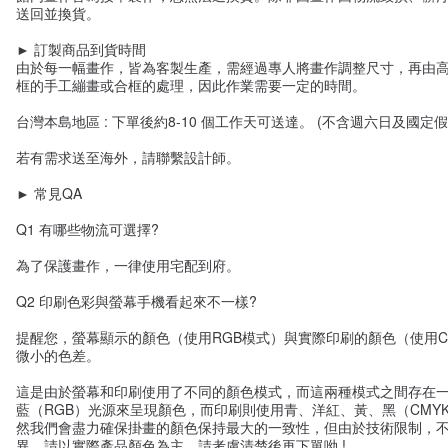
送回並換貨。
► 訂製商品到貨時間
由於每一幅畫作，皆為客製生產，需經過專人將畫作調整尺寸，再由
框的手工繃畫或合框的處理，因此作業需要一定的時間。
台灣本島地區 : 下單後約8-10 個工作天可送達。 (不含週六日及國定假
若有需求送至海外，請聯繫設計師。
► 常見QA
Q1 有哪些物流可選擇?
為了保護畫作，一律使用宅配到府。
Q2 印刷色彩與螢幕手機看起來不一樣?
提醒您，螢幕顯示的顏色（使用RGB模式）與實際印刷的顏色（使用C
微小的色差。
這是由於螢幕和印刷使用了不同的顏色模式，而這兩種模式之間存在
藍（RGB）光源來呈現顏色，而印刷則使用青、洋紅、黃、黑（CMY
然我們會盡力確保掛畫的顏色保持最大的一致性，但由於技術限制，
異，請以實際產品顏色為主，請考慮清楚後再下單呦 !