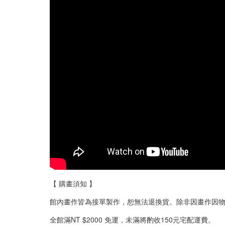
【 購畫須知 】
館內畫作皆為接單製作，恕無法退換貨。除非因畫作因物
全館滿NT $2000 免運，未滿將酌收150元宅配運費。