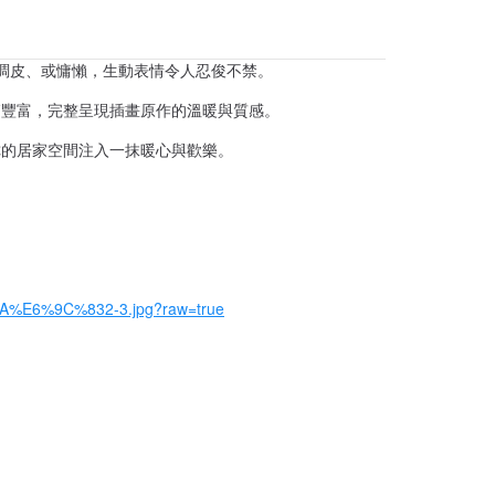
調皮、或慵懶，生動表情令人忍俊不禁。
節豐富，完整呈現插畫原作的溫暖與質感。
你的居家空間注入一抹暖心與歡樂。
A%E6%9C%832-3.jpg?raw=true