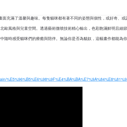
畫面充滿了溫馨與趣味。每隻貓咪都有著不同的姿態與個性，或好奇、或
、北歐風格與兒童空間。透過藝術微噴技術精心輸出，色彩飽滿鮮明且細
活中隨時感受貓咪們的療癒與陪伴。無論你是否為貓奴，這幅畫作都能為
es/blob/main/%E5%96%B5%E6%98%9F%E4%BA%BA%E7%9A%84%E8%81%9