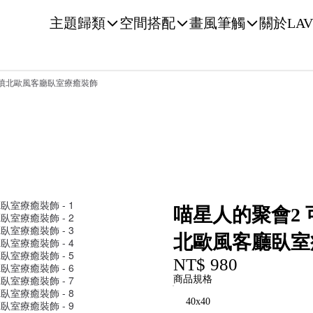
主題歸類
空間搭配
畫風筆觸
關於LAV
微噴北歐風客廳臥室療癒裝飾
喵星人的聚會2
北歐風客廳臥室
NT$ 980
商品規格