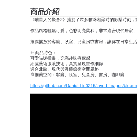
商品介紹
《喵星人的聚會2》捕捉了眾多貓咪相聚時的歡樂時刻，
作品風格輕鬆可愛，色彩明亮柔和，非常適合現代居家
推薦擺放於客廳、臥室、兒童房或書房，讓你在日常生
✨ 商品特色：
可愛喵咪插畫，充滿趣味療癒感
細膩藝術微噴技術，真實呈現畫作細節
適合北歐、現代與溫馨療癒空間風格
🔖推薦空間：客廳、臥室、兒童房、書房、咖啡廳
https://github.com/Daniel-Liu0215/lavod-imag