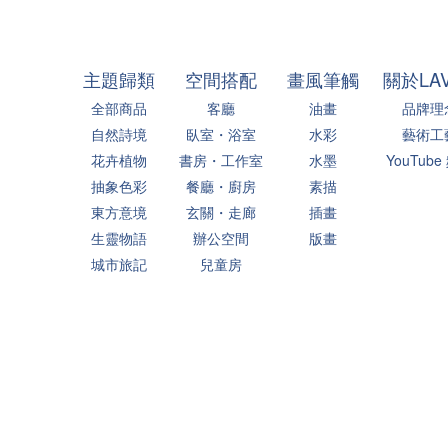
主題歸類
空間搭配
畫風筆觸
關於LA
全部商品
客廳
油畫
品牌理
自然詩境
臥室・浴室
水彩
藝術工
花卉植物
書房・工作室
水墨
YouTube
抽象色彩
餐廳・廚房
素描
東方意境
玄關・走廊
插畫
生靈物語
辦公空間
版畫
城市旅記
兒童房
生活片刻