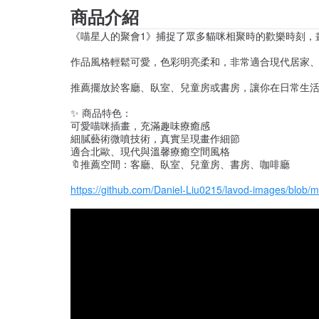
商品介紹
《喵星人的聚會1》捕捉了眾多貓咪相聚時的歡樂時刻，
作品風格輕鬆可愛，色彩明亮柔和，非常適合現代居家
推薦擺放於客廳、臥室、兒童房或書房，讓你在日常生
✨ 商品特色：
可愛喵咪插畫，充滿趣味療癒感
細膩藝術微噴技術，真實呈現畫作細節
適合北歐、現代與溫馨療癒空間風格
🔖推薦空間：客廳、臥室、兒童房、書房、咖啡廳
https://github.com/Daniel-Liu0215/lavod-imag