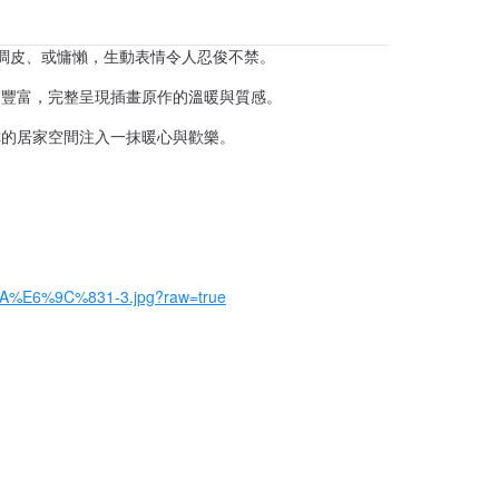
調皮、或慵懶，生動表情令人忍俊不禁。
節豐富，完整呈現插畫原作的溫暖與質感。
你的居家空間注入一抹暖心與歡樂。
A%E6%9C%831-3.jpg?raw=true