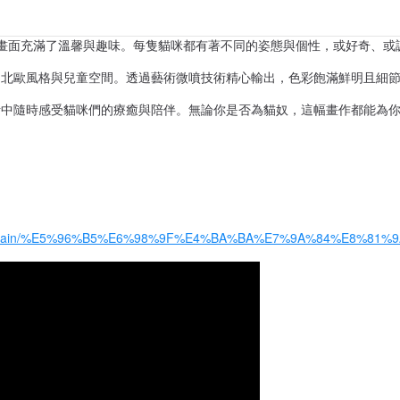
畫面充滿了溫馨與趣味。每隻貓咪都有著不同的姿態與個性，或好奇、或
、北歐風格與兒童空間。透過藝術微噴技術精心輸出，色彩飽滿鮮明且細
活中隨時感受貓咪們的療癒與陪伴。無論你是否為貓奴，這幅畫作都能為
es/blob/main/%E5%96%B5%E6%98%9F%E4%BA%BA%E7%9A%84%E8%81%9