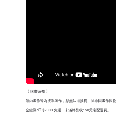
【 購畫須知 】
館內畫作皆為接單製作，恕無法退換貨。除非因畫作因物
全館滿NT $2000 免運，未滿將酌收150元宅配運費。