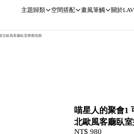
主題歸類
空間搭配
畫風筆觸
關於LAV
微噴北歐風客廳臥室療癒裝飾
喵星人的聚會1
北歐風客廳臥室
NT$ 980