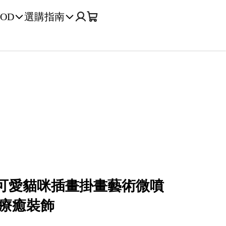
OD
選購指南
 可愛貓咪插畫掛畫藝術微噴
療癒裝飾