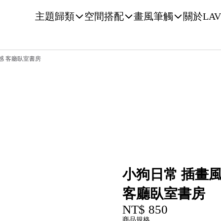
主題歸類
空間搭配
畫風筆觸
關於LAV
感 客廳臥室書房
小狗日常 插畫風
客廳臥室書房
NT$ 850
商品規格