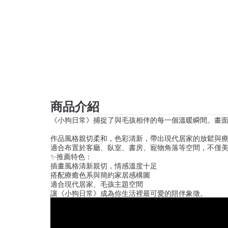
商品介紹
《小狗日常》捕捉了與毛孩相伴的每一個溫暖瞬間。畫
作品風格親切柔和，色彩清新，帶出現代居家的放鬆與療癒氛圍
適合布置於客廳、臥室、書房、寵物角落等空間，不僅
✨推薦特色：
插畫風格清新親切，情感溫度十足
搭配療癒色系與簡約家居感構圖
適合現代居家、毛孩主題空間
讓《小狗日常》成為你生活裡最可愛的陪伴象徵。