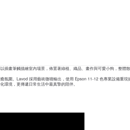
面以插畫筆觸描繪室內場景，佈置著綠植、織品、畫作與可愛小狗，整體
。Lavod 採用藝術微噴輸出，使用 Epson 11-12 色專業設備
美化環境，更傳遞日常生活中最真摯的陪伴。