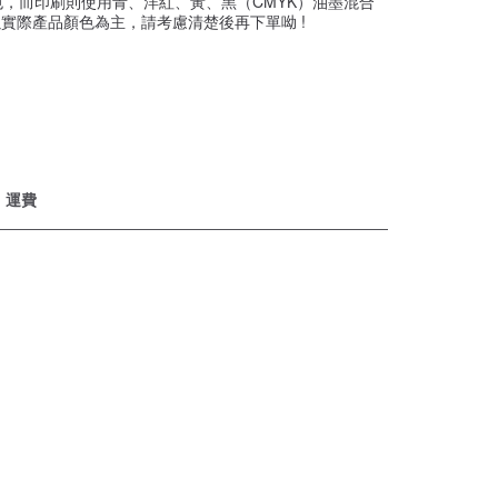
，而印刷則使用青、洋紅、黃、黑（CMYK）油墨混合
實際產品顏色為主，請考慮清楚後再下單呦 !
運費