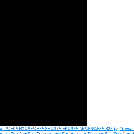
s/blob/main/%E5%B0%8F%E7%8B%97%E6%97%A5%E5%B8%B83.jpg?raw=t
ges/blob/main/%E8%A9%B3%E6%83%85%E9%A0%81%E9%95%B7%E6%A2