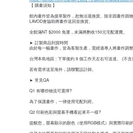
【 購畫須知 】
館內畫作皆為接單製作，恕無法退換貨。除非因畫作因
LAVOD會協助將畫作送回並換貨。
全館滿NT $2000 免運，未滿將酌收150元宅配運費。
► 訂製商品到貨時間
由於每一幅畫作，皆為客製生產，需經過專人將畫作調
台灣本島地區 : 下單後約 9 個工作天左右可送達。 (不
若有需求送至海外，請聯繫設計師。
► 常見QA
Q1 有哪些物流可選擇?
為了保護畫作，一律使用宅配到府。
Q2 印刷色彩與螢幕手機看起來不一樣?
提醒您，螢幕顯示的顏色（使用RGB模式）與實際印刷