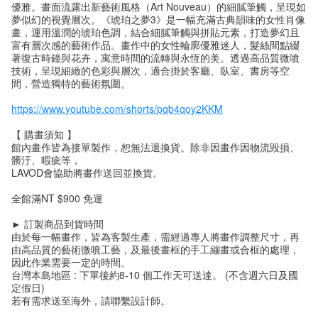
優雅。畫面流露出新藝術風格（Art Nouveau）的細膩筆觸，呈現如
夢似幻的視覺層次。《琥珀之夢3》是一幅充滿古典韻味的女性肖像
畫，運用溫潤的琥珀色調，結合細膩筆觸與拼貼元素，打造夢幻且
富有層次感的藝術作品。畫作中的女性輪廓優雅迷人，髮絲間點綴
著復古時鐘與花卉，寓意時間的流轉與永恆的美。透過高品質微噴
技術，呈現細緻的色彩與層次，適合掛於客廳、臥室、書房等空
間，營造獨特的藝術氛圍。
https://www.youtube.com/shorts/pqb4qoy2KKM
【 購畫須知 】
館內畫作皆為接單製作，恕無法退換貨。除非因畫作因物流毀損、
髒汙、暇疵等，
LAVOD會協助將畫作送回並換貨。
全館滿NT $900 免運
► 訂製商品到貨時間
由於每一幅畫作，皆為客製生產，需經過專人將畫作調整尺寸，再
由高品質的藝術微噴工藝，及最後畫框的手工繃畫或合框的處理，
因此作業需要一定的時間。
台灣本島地區 : 下單後約8-10 個工作天可送達。 (不含週六日及國
定假日)
若有需求送至海外，請聯繫設計師。