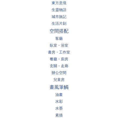
東方意境
生靈物語
城市旅記
生活片刻
空間搭配
客廳
臥室・浴室
書房・工作室
餐廳・廚房
玄關・走廊
辦公空間
兒童房
畫風筆觸
油畫
水彩
水墨
素描