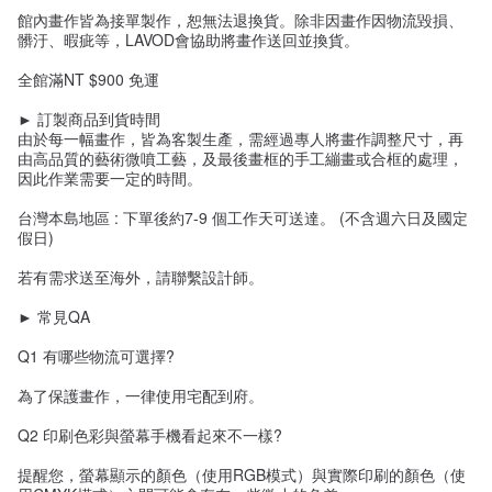
館內畫作皆為接單製作，恕無法退換貨。除非因畫作因物流毀損、
髒汙、暇疵等，LAVOD會協助將畫作送回並換貨。
全館滿NT $900 免運
► 訂製商品到貨時間
由於每一幅畫作，皆為客製生產，需經過專人將畫作調整尺寸，再
由高品質的藝術微噴工藝，及最後畫框的手工繃畫或合框的處理，
因此作業需要一定的時間。
台灣本島地區 : 下單後約7-9 個工作天可送達。 (不含週六日及國定
假日)
若有需求送至海外，請聯繫設計師。
► 常見QA
Q1 有哪些物流可選擇?
為了保護畫作，一律使用宅配到府。
Q2 印刷色彩與螢幕手機看起來不一樣?
提醒您，螢幕顯示的顏色（使用RGB模式）與實際印刷的顏色（使