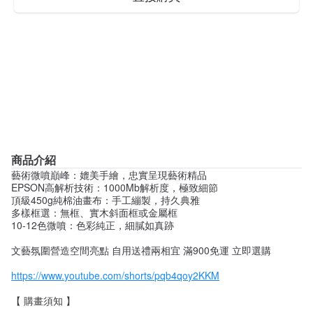
商品介紹
藝術微噴巔峰：媲美手繪，忠實呈現藝術精品
EPSON高解析技術：1000Mb解析度，極致細節
頂級450g純棉油畫布：手工繃製，持久典雅
多樣框選：無框、實木斜面框或金屬框
10-12色微噴：色彩純正，細膩如真跡
文藝氛圍營造空間亮點 自用送禮兩相宜 滿900免運 立即選購
https://www.youtube.com/shorts/pqb4qoy2KKM
【 購畫須知 】