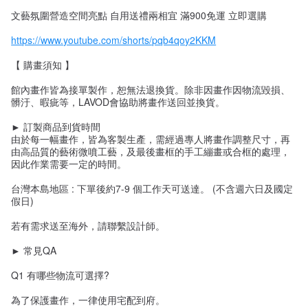
文藝氛圍營造空間亮點 自用送禮兩相宜 滿900免運 立即選購
https://www.youtube.com/shorts/pqb4qoy2KKM
【 購畫須知 】
館內畫作皆為接單製作，恕無法退換貨。除非因畫作因物流毀損、
髒汙、暇疵等，LAVOD會協助將畫作送回並換貨。
► 訂製商品到貨時間
由於每一幅畫作，皆為客製生產，需經過專人將畫作調整尺寸，再
由高品質的藝術微噴工藝，及最後畫框的手工繃畫或合框的處理，
因此作業需要一定的時間。
台灣本島地區 : 下單後約7-9 個工作天可送達。 (不含週六日及國定
假日)
若有需求送至海外，請聯繫設計師。
► 常見QA
Q1 有哪些物流可選擇?
為了保護畫作，一律使用宅配到府。