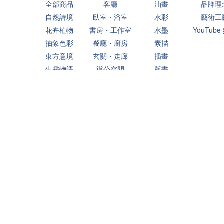
全部商品
客廳
油畫
品牌理
自然詩境
臥室・浴室
水彩
藝術工
花卉植物
書房・工作室
水墨
YouTube
抽象色彩
餐廳・廚房
素描
東方意境
玄關・走廊
插畫
生靈物語
辦公空間
版畫
城市旅記
兒童房
生活片刻
Powered By Pinzap