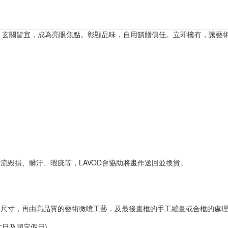
室、玄關皆宜，成為亮眼焦點。彰顯品味，自用饋贈俱佳。立即擁有，讓藝
流毀損、髒汙、暇疵等，LAVOD會協助將畫作送回並換貨。
整尺寸，再由高品質的藝術微噴工藝，及最後畫框的手工繃畫或合框的處
六日及國定假日)