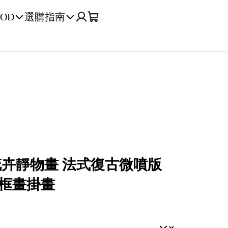
OD
選購指南
花卉靜物畫 法式復古微噴版
框畫掛畫