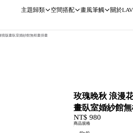
主題歸類
空間搭配
畫風筆觸
關於LAV
古微噴版畫臥室婚紗館無框畫掛畫
玫瑰晚秋 浪漫
畫臥室婚紗館無
NT$ 980
商品規格