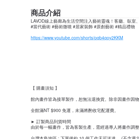
商品介紹
LAVOD線上藝廊為生活空間注入藝術靈魂！客廳、臥
#當代藝術 #藝術微噴 #居家裝飾 #原創藝術 #精品禮物
https://www.youtube.com/shorts/pqb4qoy2KKM
【 購畫須知 】
館內畫作皆為接單製作，恕無法退換貨。除非因畫作因物
全館滿NT $900 免運，未滿將酌收宅配運費。
► 訂製商品到貨時間
由於每一幅畫作，皆為客製生產，需經過專人將畫作調
台灣本島地區 : 下單後約 10 個工作天可送達。 (不含週