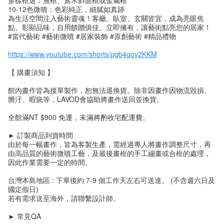
多樣框選：無框、實木斜面框或金屬框
10-12色微噴：色彩純正，細膩如真跡
為生活空間注入藝術靈魂！客廳、臥室、玄關皆宜，成為亮眼焦
點。彰顯品味，自用饋贈俱佳。立即擁有，讓藝術點亮您的居家！
#當代藝術 #藝術微噴 #居家裝飾 #原創藝術 #精品禮物
https://www.youtube.com/shorts/pqb4qoy2KKM
【 購畫須知 】
館內畫作皆為接單製作，恕無法退換貨。除非因畫作因物流毀損、
髒汙、暇疵等，LAVOD會協助將畫作送回並換貨。
全館滿NT $900 免運，未滿將酌收宅配運費。
► 訂製商品到貨時間
由於每一幅畫作，皆為客製生產，需經過專人將畫作調整尺寸，再
由高品質的藝術微噴工藝，及最後畫框的手工繃畫或合框的處理，
因此作業需要一定的時間。
台灣本島地區 : 下單後約 7-9 個工作天左右可送達。 (不含週六日及
國定假日)
若有需求送至海外，請聯繫設計師。
► 常見QA