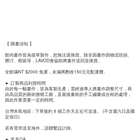
【 購畫須知 】
館內畫作皆為接單製作，恕無法退換貨。除非因畫作因物流毀損、
髒汙、暇疵等，LAVOD會協助將畫作送回並換貨。
全館滿NT $2000 免運，未滿將酌收150元宅配運費。
► 訂製商品到貨時間
由於每一幅畫作，皆為客製生產，需經過專人將畫作調整尺寸，再
由高品質的藝術微噴工藝，及最後畫框的手工繃畫或合框的處理，
因此作業需要一定的時間。
台灣本島地區 : 下單後約 8 個工作天左右可送達。 (不含週六日及國
定假日)
若有需求送至海外，請聯繫設計師。
► 常見QA