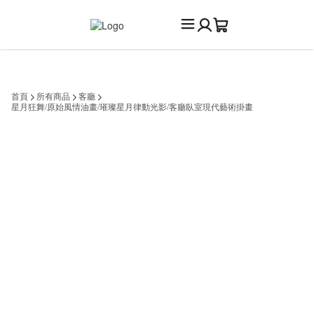
首頁
所有商品
客廳
星月狂舞/原始風情油畫/璀璨星月律動光影/客廳臥室現代藝術掛畫