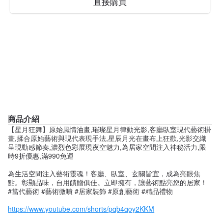
直接購買
商品介紹
【星月狂舞】原始風情油畫,璀璨星月律動光影,客廳臥室現代藝術掛
畫,揉合原始藝術與現代表現手法,星辰月光在畫布上狂歡,光影交織
呈現動感節奏,濃烈色彩展現夜空魅力,為居家空間注入神秘活力,限
時9折優惠,滿990免運
為生活空間注入藝術靈魂！客廳、臥室、玄關皆宜，成為亮眼焦
點。彰顯品味，自用饋贈俱佳。立即擁有，讓藝術點亮您的居家！
#當代藝術 #藝術微噴 #居家裝飾 #原創藝術 #精品禮物
https://www.youtube.com/shorts/pqb4qoy2KKM