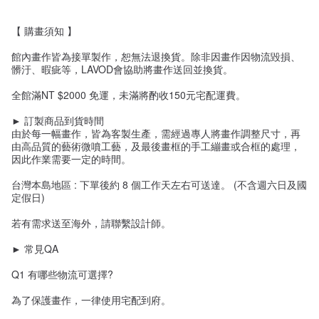
【 購畫須知 】
館內畫作皆為接單製作，恕無法退換貨。除非因畫作因物流毀損、
髒汙、暇疵等，LAVOD會協助將畫作送回並換貨。
全館滿NT $2000 免運，未滿將酌收150元宅配運費。
► 訂製商品到貨時間
由於每一幅畫作，皆為客製生產，需經過專人將畫作調整尺寸，再
由高品質的藝術微噴工藝，及最後畫框的手工繃畫或合框的處理，
因此作業需要一定的時間。
台灣本島地區 : 下單後約 8 個工作天左右可送達。 (不含週六日及國
定假日)
若有需求送至海外，請聯繫設計師。
► 常見QA
Q1 有哪些物流可選擇?
為了保護畫作，一律使用宅配到府。