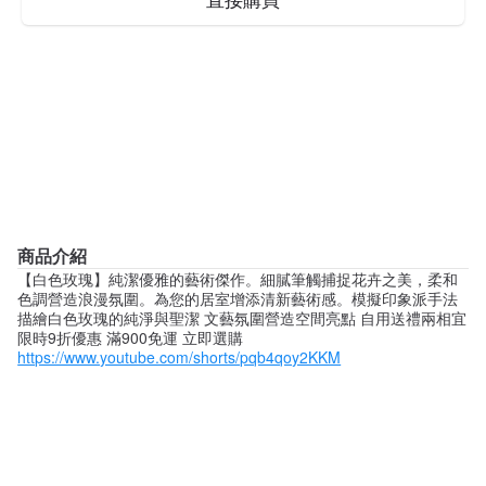
直接購買
商品介紹
【白色玫瑰】純潔優雅的藝術傑作。細膩筆觸捕捉花卉之美，柔和
色調營造浪漫氛圍。為您的居室增添清新藝術感。模擬印象派手法
描繪白色玫瑰的純淨與聖潔 文藝氛圍營造空間亮點 自用送禮兩相宜
限時9折優惠 滿900免運 立即選購
https://www.youtube.com/shorts/pqb4qoy2KKM