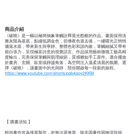
商品介紹
《破曉》是一幅以極簡抽象筆觸詮釋晨光甦醒的作品。畫面採用淡
雅灰階為基底，點綴低調金色，彷彿夜色退去後，一縷曙光正悄悄
灑落水面，帶來新生與寧靜。整體色彩和諧內斂，筆觸細膩又帶有
留白張力，呈現極富詩意的視覺語言。作品採用藝術微噴工藝高精
度輸出，完美保留筆觸與肌理細節，質感猶如手工原作。適合擺放
於書房、玄關、臥室或靜謐角落，為空間注入溫柔清晨的氛圍。選
擇《破曉》，讓畫面中的光與靜，陪你開啟每一段新的旅程。
https://www.youtube.com/shorts/pqb4qoy2KKM
【 購畫須知 】
館內畫作皆為接單製作，恕無法退換貨。除非因畫作因物流毀損、