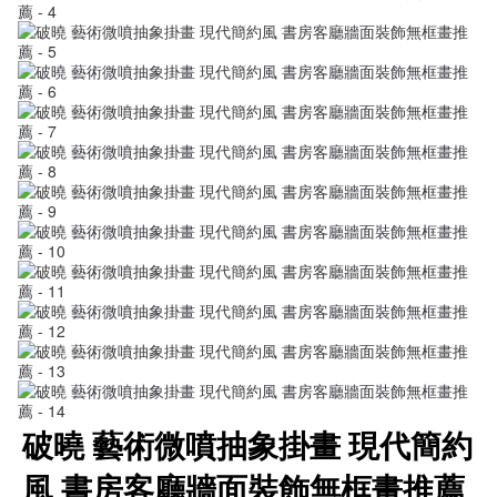
破曉 藝術微噴抽象掛畫 現代簡約
風 書房客廳牆面裝飾無框畫推薦