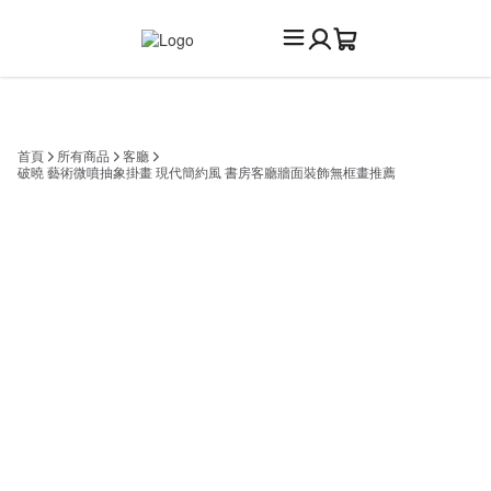
首頁
所有商品
客廳
破曉 藝術微噴抽象掛畫 現代簡約風 書房客廳牆面裝飾無框畫推薦