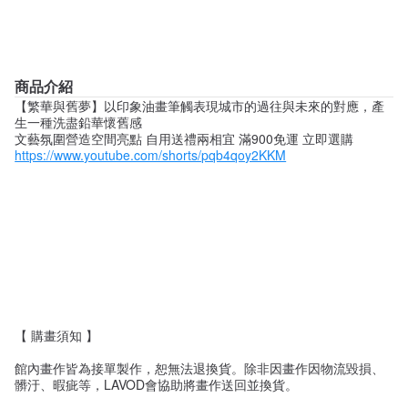
商品介紹
【繁華與舊夢】以印象油畫筆觸表現城市的過往與未來的對應，產
生一種洗盡鉛華懷舊感
文藝氛圍營造空間亮點 自用送禮兩相宜 滿900免運 立即選購
https://www.youtube.com/shorts/pqb4qoy2KKM
【 購畫須知 】
館內畫作皆為接單製作，恕無法退換貨。除非因畫作因物流毀損、
髒汙、暇疵等，LAVOD會協助將畫作送回並換貨。