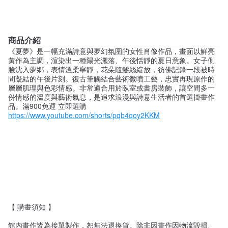
商品介紹
《夏夢》是一幅充滿詩意與夢幻氛圍的女性肖像作品，畫面以鮮亮
黃作為主調，渲染出一種陽光灑落、午後恬靜的夏日意象。女子側
臉沈入夢鄉，表情溫柔寧靜，花朵隨髮絲綻放，彷佛記錄一段被時
間凝結的午後片刻。復古筆觸結合藝術微噴工藝，忠實再現原作的
層層肌理與色彩情感。非常適合用於臥室或書房裝飾，讓空間多一
份情感的溫度與藝術氣息，是追求浪漫與詩意生活者的首選掛畫作
品。滿900免運 立即選購
https://www.youtube.com/shorts/pqb4qoy2KKM
【 購畫須知 】
館內畫作皆為接單製作，恕無法退換貨。除非因畫作因物流毀損、