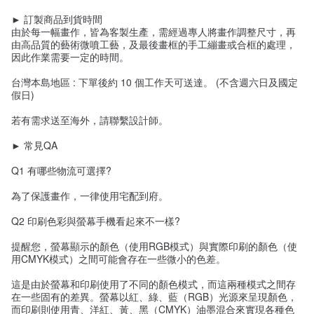
► 訂製商品到貨時間
由於每一幅畫作，皆為客製生產，需經過專人將畫作調整尺寸，再
由高品質的藝術微噴工藝，及最後畫框的手工繃畫或合框的處理，
因此作業需要一定的時間。
台灣本島地區 : 下單後約 10 個工作天可送達。 (不含週六日及國定
假日)
若有需求送至海外，請聯繫設計師。
► 常見QA
Q1 有哪些物流可選擇?
為了保護畫作，一律使用宅配到府。
Q2 印刷色彩與螢幕手機看起來不一樣?
提醒您，螢幕顯示的顏色（使用RGB模式）與實際印刷的顏色（使
用CMYK模式）之間可能會存在一些微小的色差。
這是由於螢幕和印刷使用了不同的顏色模式，而這兩種模式之間存
在一些固有的差異。螢幕以紅、綠、藍（RGB）光源來呈現顏色，
而印刷則使用青、洋紅、黃、黑（CMYK）油墨混合來實現各種色