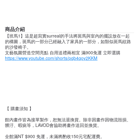
商品介紹
【班馬1】這是超寫實surreal的手法將斑馬與室內的擺設放在一起
的構圖，斑馬的一部分已經融入了家具的一部分，如類似斑馬紋路
的沙發椅子。
文藝氛圍營造空間亮點 自用送禮兩相宜 滿900免運 立即選購
https://www.youtube.com/shorts/pqb4qoy2KKM
【 購畫須知 】
館內畫作皆為接單製作，恕無法退換貨。除非因畫作因物流毀損、
髒汙、暇疵等，LAVOD會協助將畫作送回並換貨。
全館滿NT $900 免運，未滿將酌收150元宅配運費。