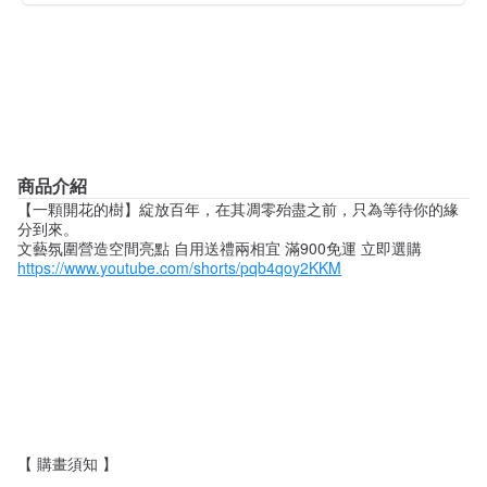
商品介紹
【一顆開花的樹】綻放百年，在其凋零殆盡之前，只為等待你的緣
分到來。
文藝氛圍營造空間亮點 自用送禮兩相宜 滿900免運 立即選購
https://www.youtube.com/shorts/pqb4qoy2KKM
【 購畫須知 】