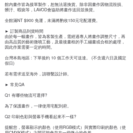
館內畫作皆為接單製作，恕無法退換貨。除非因畫作因物流毀損、
髒汙、暇疵等，LAVOD會協助將畫作送回並換貨。
全館滿NT $900 免運，未滿將酌收150元宅配運費。
► 訂製商品到貨時間
由於每一幅畫作，皆為客製生產，需經過專人將畫作調整尺寸，再
由高品質的藝術微噴工藝，及最後畫框的手工繃畫或合框的處理，
因此作業需要一定的時間。
台灣本島地區 : 下單後約 10 個工作天可送達。 (不含週六日及國定
假日)
若有需求送至海外，請聯繫設計師。
► 常見QA
Q1 有哪些物流可選擇?
為了保護畫作，一律使用宅配到府。
Q2 印刷色彩與螢幕手機看起來不一樣?
提醒您，螢幕顯示的顏色（使用RGB模式）與實際印刷的顏色（使
用CMYK模式）之間可能會存在一些微小的色差。