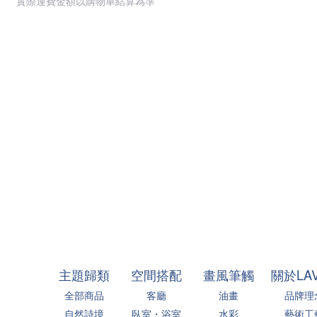
實際運費金額以購物車結算為準
主題歸類
空間搭配
畫風筆觸
關於LA
全部商品
客廳
油畫
品牌理
自然詩境
臥室・浴室
水彩
藝術工