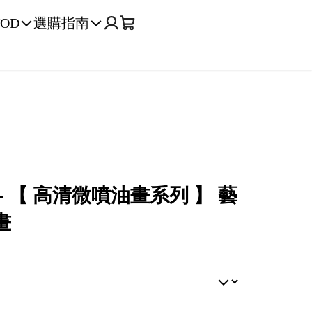
OD
選購指南
- 【 高清微噴油畫系列 】 藝
畫