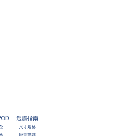
VOD
選購指南
念
尺寸規格
藝
掛畫建議