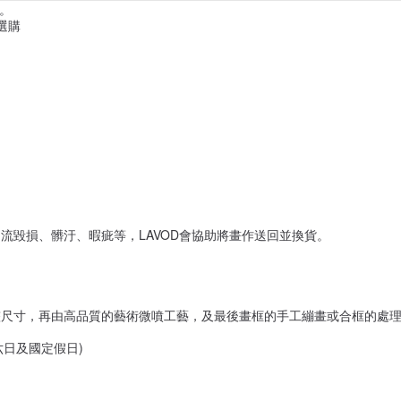
。
選購
流毀損、髒汙、暇疵等，LAVOD會協助將畫作送回並換貨。
整尺寸，再由高品質的藝術微噴工藝，及最後畫框的手工繃畫或合框的處
六日及國定假日)