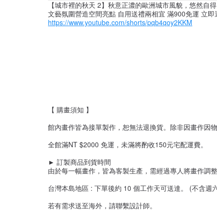
【城市裡的秋天 2】秋意正濃的歐洲城市風貌，悠然自得
文藝氛圍營造空間亮點 自用送禮兩相宜 滿900免運 立即
https://www.youtube.com/shorts/pqb4qoy2KKM
【 購畫須知 】
館內畫作皆為接單製作，恕無法退換貨。除非因畫作因物
全館滿NT $2000 免運，未滿將酌收150元宅配運費。
► 訂製商品到貨時間
由於每一幅畫作，皆為客製生產，需經過專人將畫作調
台灣本島地區 : 下單後約 10 個工作天可送達。 (不含週
若有需求送至海外，請聯繫設計師。