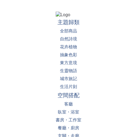
主題歸類
全部商品
自然詩境
花卉植物
抽象色彩
東方意境
生靈物語
城市旅記
生活片刻
空間搭配
客廳
臥室・浴室
書房・工作室
餐廳・廚房
玄關・走廊