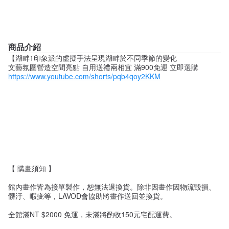
商品介紹
【湖畔1印象派的虛擬手法呈現湖畔於不同季節的變化
文藝氛圍營造空間亮點 自用送禮兩相宜 滿900免運 立即選購
https://www.youtube.com/shorts/pqb4qoy2KKM
【 購畫須知 】
館內畫作皆為接單製作，恕無法退換貨。除非因畫作因物流毀損、
髒汙、暇疵等，LAVOD會協助將畫作送回並換貨。
全館滿NT $2000 免運，未滿將酌收150元宅配運費。