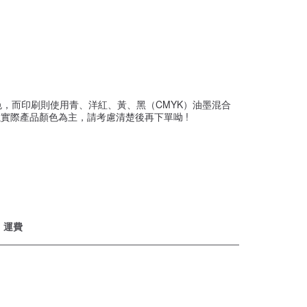
，而印刷則使用青、洋紅、黃、黑（CMYK）油墨混合
實際產品顏色為主，請考慮清楚後再下單呦 !
運費