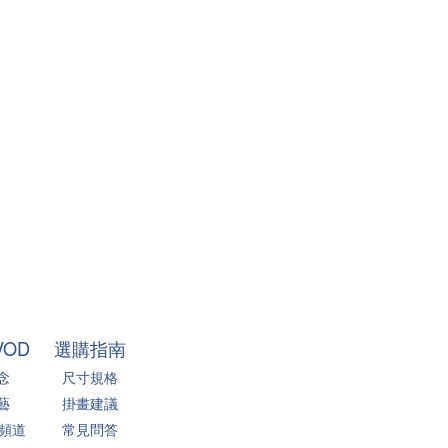
VOD
選購指南
念
尺寸規格
藝
掛畫建議
 頻道
常見問答