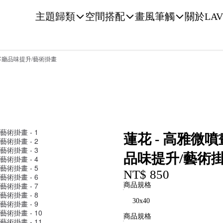
主題歸類
空間搭配
畫風筆觸
關於LAV
房客廳品味提升/藝術掛畫
蓮花 - 高雅微
品味提升/藝術
NT$ 850
商品規格
商品規格