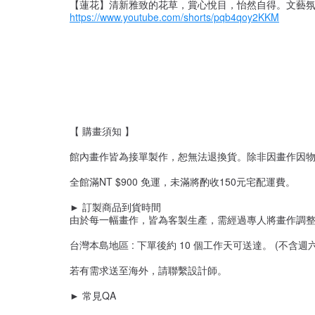
【蓮花】清新雅致的花草，賞心悅目，怡然自得。文藝氛圍
https://www.youtube.com/shorts/pqb4qoy2KKM
【 購畫須知 】
館內畫作皆為接單製作，恕無法退換貨。除非因畫作因物
全館滿NT $900 免運，未滿將酌收150元宅配運費。
► 訂製商品到貨時間
由於每一幅畫作，皆為客製生產，需經過專人將畫作調
台灣本島地區 : 下單後約 10 個工作天可送達。 (不含週
若有需求送至海外，請聯繫設計師。
► 常見QA