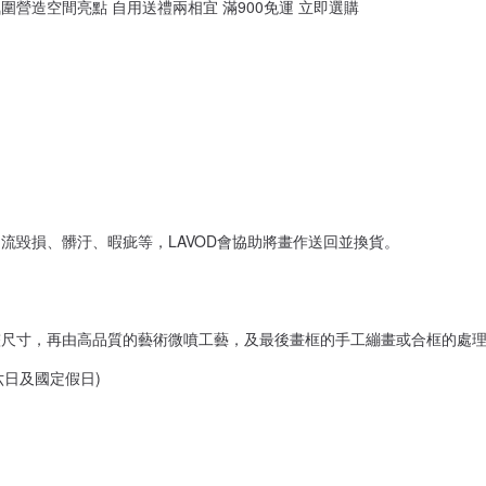
營造空間亮點 自用送禮兩相宜 滿900免運 立即選購
流毀損、髒汙、暇疵等，LAVOD會協助將畫作送回並換貨。
整尺寸，再由高品質的藝術微噴工藝，及最後畫框的手工繃畫或合框的處
六日及國定假日)