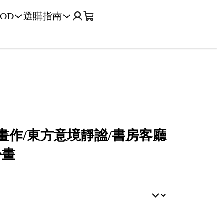
OD
選購指南
噴畫作/東方意境靜謐/書房客廳
掛畫