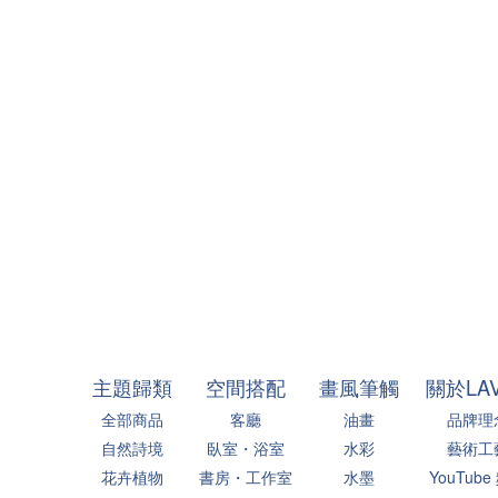
主題歸類
空間搭配
畫風筆觸
關於LA
全部商品
客廳
油畫
品牌理
自然詩境
臥室・浴室
水彩
藝術工
花卉植物
書房・工作室
水墨
YouTube