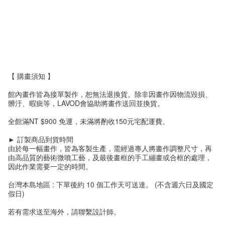
【 購畫須知 】
館內畫作皆為接單製作，恕無法退換貨。除非因畫作因物流毀損、
髒汙、暇疵等，LAVOD會協助將畫作送回並換貨。
全館滿NT $900 免運，未滿將酌收150元宅配運費。
► 訂製商品到貨時間
由於每一幅畫作，皆為客製生產，需經過專人將畫作調整尺寸，再
由高品質的藝術微噴工藝，及最後畫框的手工繃畫或合框的處理，
因此作業需要一定的時間。
台灣本島地區 : 下單後約 10 個工作天可送達。 (不含週六日及國定
假日)
若有需求送至海外，請聯繫設計師。