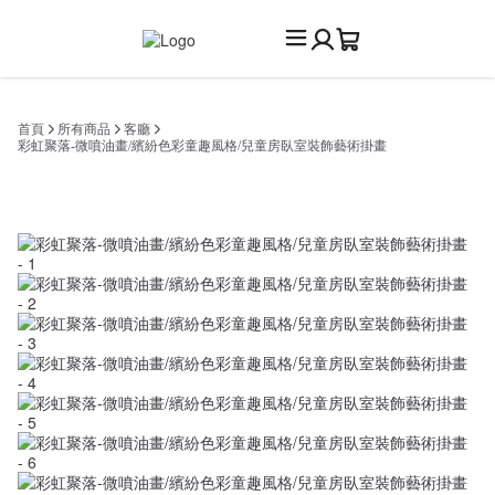
首頁
所有商品
客廳
彩虹聚落-微噴油畫/繽紛色彩童趣風格/兒童房臥室裝飾藝術掛畫